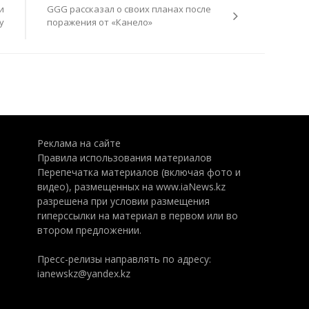
и
GGG рассказал о своих планах после
у
поражения от «Канело»
Реклама на сайте
Правила использования материалов
Перепечатка материалов (включая фото и
видео), размещенных на www.iaNews.kz
разрешена при условии размещения
гиперссылки на материал в первом или во
втором предложении.
Пресс-релизы направлять по адресу:
ianewskz@yandex.kz