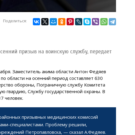
Поделиться:
осенний призыв на воинскую службу, передает
кабря. Заместитель акима области Антон Федяев
 по области на осенний период составляет 630
ерство обороны, Пограничную службу Комитета
ю гвардию, Службу государственной охраны. В
7 человек.
районных призывных медицинских комиссий
чами-специалистами. Проблему решили,
чреждений Петропавловска, — сказал А.Федяев.