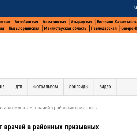
М
нская
Актюбинская
Алматинская
Атырауская
Восточно-Казахстанск
кая
Кызылординская
Мангистауская область
Павлодарская
Северо-
АНЕ
ДТП
ФОТОАЛЬБОМ
ЛОНГРИДЫ
ВИДЕО
хстана не хватает врачей в районных призывных
ает врачей в районных призывных