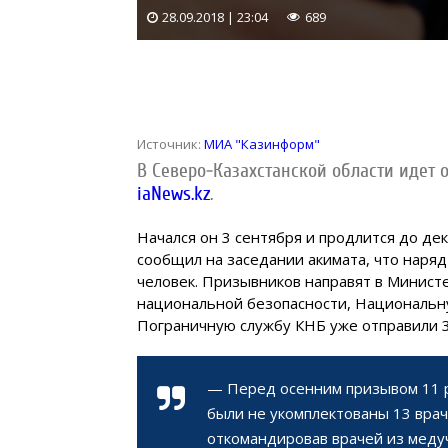
28.09.2018 | 23:04
689
Источник:
МИА "Казинформ"
В Северо-Казахстанской области идет 
iaNews.kz
.
Начался он 3 сентября и продлится до де
сообщил на заседании акимата, что наряд
человек. Призывников направят в Минист
национальной безопасности, Национальну
Пограничную службу КНБ уже отправили 3
— Перед осенним призывом 11 
были не укомплектованы 13 вра
откомандировав врачей из меду