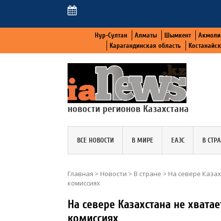
Нур-Султан
Алматы
Шымкент
Акмоли
Карагандинская область
Костанайс
новости регионов Казахстана
ВСЕ НОВОСТИ
В МИРЕ
ЕАЭС
В СТР
Главная
>
Новости
>
В стране
>
На севере Каза
комиссиях
На севере Казахстана не хват
комиссиях