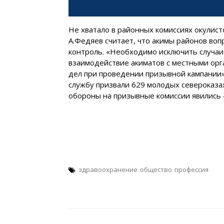
Не хватало в районных комиссиях окулист
А.Федяев считает, что акимы районов во
контроль. «Необходимо исключить случа
взаимодействие акиматов с местными орг
дел при проведении призывной кампании»
службу призвали 629 молодых североказа
обороны на призывные комиссии явились 4
здравоохранение
общество
профессия
Навигация