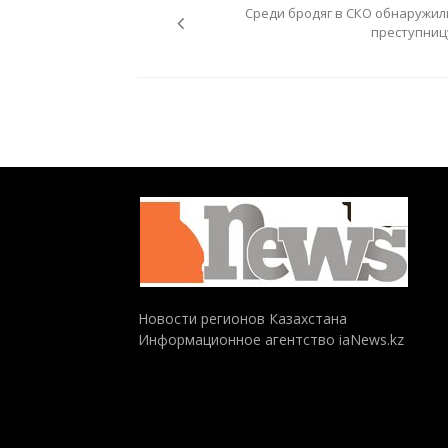
по
Среди бродяг в СКО обнаружил
записям
преступниц
Новости регионов Казахстана
Информационное агентство iaNews.kz