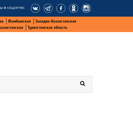
ы в соцсетях:
ая
Жамбылская
Западно-Казахстанская
Казахстанская
Туркестанская область