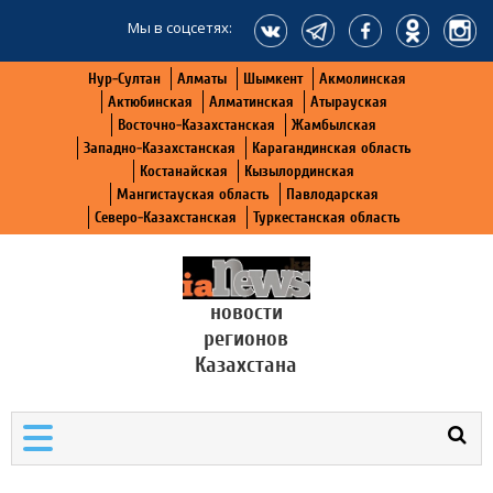
Мы в соцсетях:
Нур-Султан
Алматы
Шымкент
Акмолинская
Актюбинская
Алматинская
Атырауская
Восточно-Казахстанская
Жамбылская
Западно-Казахстанская
Карагандинская область
Костанайская
Кызылординская
Мангистауская область
Павлодарская
Северо-Казахстанская
Туркестанская область
новости
регионов
Казахстана