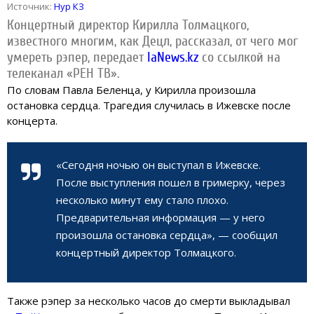
Источник:
Нур КЗ
Концертный директор Кирилла Толмацкого,
известного многим, как Децл, рассказал, от чего мог
умереть рэпер, передает
IaNews.kz
со ссылкой на
телеканал «РЕН ТВ».
По словам Павла Беленца, у Кирилла произошла
остановка сердца. Трагедия случилась в Ижевске после
концерта.
«Сегодня ночью он выступал в Ижевске.
После выступления пошел в гримерку, через
несколько минут ему стало плохо.
Предварительная информация — у него
произошла остановка сердца», — сообщил
концертный директор Толмацкого.
Также рэпер за несколько часов до смерти выкладывал