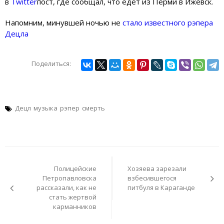
в
Twitter
пост, где сообщал, что едет из Перми в Ижевск.
Напомним, минувшей ночью не
стало известного рэпера
Децла
Поделиться:
Децл
музыка
рэпер
смерть
Навигация
по
Полицейские
Хозяева зарезали
записям
Петропавловска
взбесившегося
рассказали, как не
питбуля в Караганде
стать жертвой
карманников