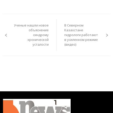
Навигация
по
Ученые нашли новое
В Северном
записям
объяснение
Казахстане
синдрому
гидрологи работают
хронической
в усиленном режиме
усталости
(видео)