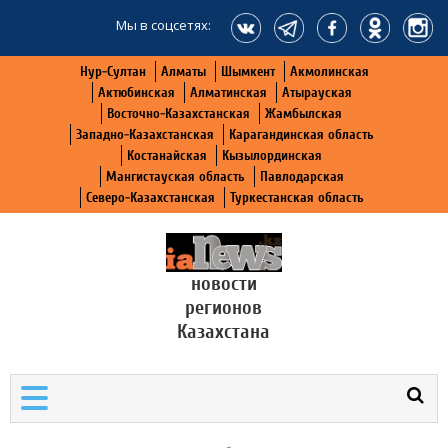
Мы в соцсетях:
Нур-Султан
Алматы
Шымкент
Акмолинская
Актюбинская
Алматинская
Атырауская
Восточно-Казахстанская
Жамбылская
Западно-Казахстанская
Карагандинская область
Костанайская
Кызылординская
Мангистауская область
Павлодарская
Северо-Казахстанская
Туркестанская область
новости
регионов
Казахстана