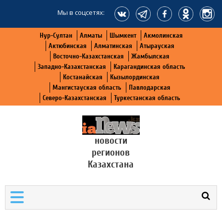
Мы в соцсетях:
Нур-Султан
Алматы
Шымкент
Акмолинская
Актюбинская
Алматинская
Атырауская
Восточно-Казахстанская
Жамбылская
Западно-Казахстанская
Карагандинская область
Костанайская
Кызылординская
Мангистауская область
Павлодарская
Северо-Казахстанская
Туркестанская область
новости
регионов
Казахстана