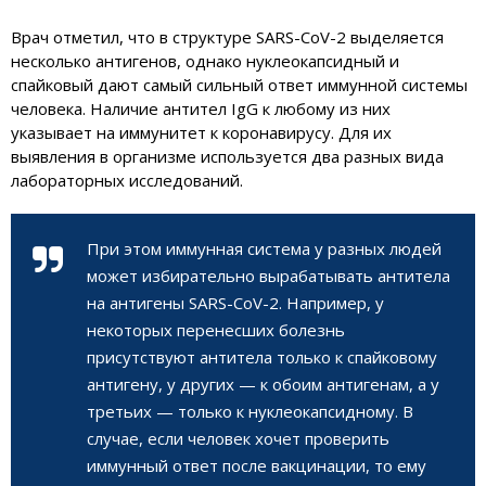
Врач отметил, что в структуре SARS-CoV-2 выделяется
несколько антигенов, однако нуклеокапсидный и
спайковый дают самый сильный ответ иммунной системы
человека. Наличие антител IgG к любому из них
указывает на иммунитет к коронавирусу. Для их
выявления в организме используется два разных вида
лабораторных исследований.
При этом иммунная система у разных людей
может избирательно вырабатывать антитела
на антигены SARS-CoV-2. Например, у
некоторых перенесших болезнь
присутствуют антитела только к спайковому
антигену, у других — к обоим антигенам, а у
третьих — только к нуклеокапсидному. В
случае, если человек хочет проверить
иммунный ответ после вакцинации, то ему