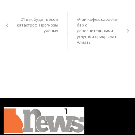
Навигация
по
21 век будет веком
«Чай-кофе»: караоке-
записям
катастроф. Прогнозы
бар с
учёных
дополнительными
услугами прикрыли в
Алматы