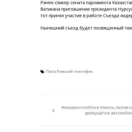
Ранее спикер сената парламента Казахст
Ватикана приглашение президента Нурсул
тот принял участие в работе Съезда лид
Нынешний съезд будет посвященный теме
Папа Римский
понтифик
Навигация
по
Женщина погибла в Алматы, выпав и
записям
движущегося автомобил