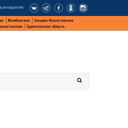
ы в соцсетях:
ая
Жамбылская
Западно-Казахстанская
Казахстанская
Туркестанская область