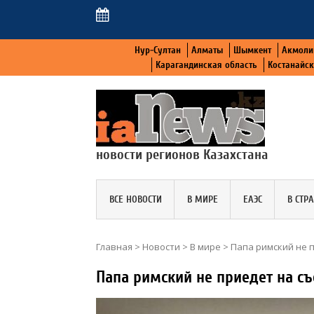
Нур-Султан
Алматы
Шымкент
Акмоли
Карагандинская область
Костанайс
новости регионов Казахстана
ВСЕ НОВОСТИ
В МИРЕ
ЕАЭС
В СТР
Главная
>
Новости
>
В мире
>
Папа римский не п
Папа римский не приедет на съ