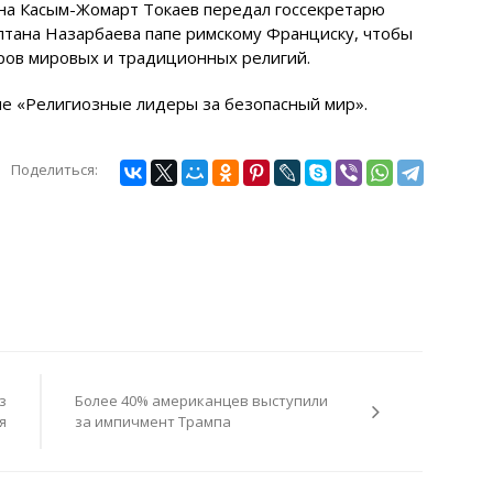
ана Касым-Жомарт Токаев передал госсекретарю
тана Назарбаева папе римскому Франциску, чтобы
еров мировых и традиционных религий.
 «Религиозные лидеры за безопасный мир».
Поделиться:
з
Более 40% американцев выступили
я
за импичмент Трампа