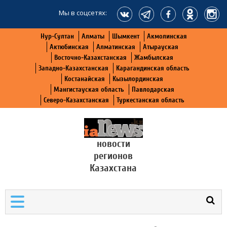
Мы в соцсетях:
Нур-Султан
Алматы
Шымкент
Акмолинская
Актюбинская
Алматинская
Атырауская
Восточно-Казахстанская
Жамбылская
Западно-Казахстанская
Карагандинская область
Костанайская
Кызылординская
Мангистауская область
Павлодарская
Северо-Казахстанская
Туркестанская область
новости
регионов
Казахстана