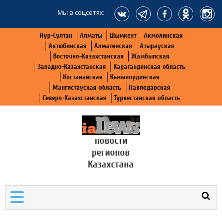
Мы в соцсетях:
Нур-Султан
Алматы
Шымкент
Акмолинская
Актюбинская
Алматинская
Атырауская
Восточно-Казахстанская
Жамбылская
Западно-Казахстанская
Карагандинская область
Костанайская
Кызылординская
Мангистауская область
Павлодарская
Северо-Казахстанская
Туркестанская область
новости
регионов
Казахстана