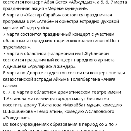
состоится концерт Абая Бегея «Айжұлдыз», а 5, 6, 7 марта
праздничная акция «Мереке күніңмен!».
6 марта в «Жастар Сарайы» состоится праздничная
программа ВИА «Ақтөбе» и оркестра эстрадно-духовой
музыки «Сіздер үшін».
7 марта состоится праздничный концерт с участием
областных и городских творческих коллективов «Шың
жүрегіммен».
7 марта в областной филармонии им.Г.Жубановой
состоится праздничный концерт народного артиста
А.Днишева «Арулар асыл жандар».
8 марта во Дворце студентов состоится концерт звезды
казахстанской эстрады Айкына Толепбергена «Анаға
сәлем».
6, 7, 8 марта в областном драматическом театре имени
Т.Ахтанова жительницы города смогут бесплатно
посетить драму Т.Ахтанова «Махаббат мұңы», комедию
Ш.Бошбекова «Темір қатын», комедию А.Слаповского
«Рождение».
Во всех учреждениях образования в период со 2 по 7
марта пройдут воспитательные часы, конкурсы,