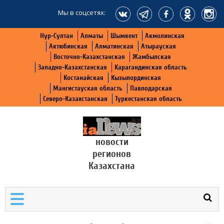
Мы в соцсетях:
Нур-Султан
Алматы
Шымкент
Акмолинская
Актюбинская
Алматинская
Атырауская
Восточно-Казахстанская
Жамбылская
Западно-Казахстанская
Карагандинская область
Костанайская
Кызылординская
Мангистауская область
Павлодарская
Северо-Казахстанская
Туркестанская область
новости
регионов
Казахстана