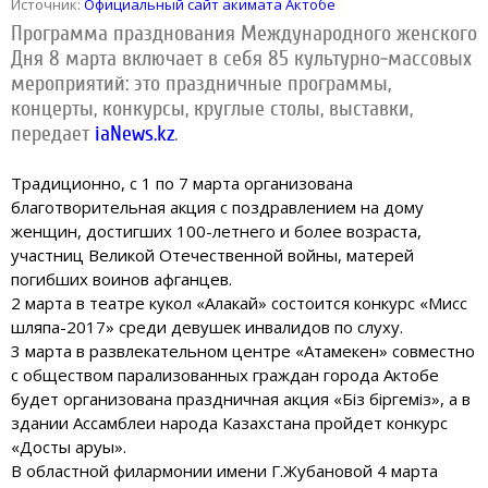
Источник:
Официальный сайт акимата Актобе
Программа празднования Международного женского
Дня 8 марта включает в себя 85 культурно-массовых
мероприятий: это праздничные программы,
концерты, конкурсы, круглые столы, выставки,
передает
iaNews.kz
.
Традиционно, с 1 по 7 марта организована
благотворительная акция с поздравлением на дому
женщин, достигших 100-летнего и более возраста,
участниц Великой Отечественной войны, матерей
погибших воинов афганцев.
2 марта в театре кукол «Алакай» состоится конкурс «Мисс
шляпа-2017» среди девушек инвалидов по слуху.
3 марта в развлекательном центре «Атамекен» совместно
с обществом парализованных граждан города Актобе
будет организована праздничная акция «Біз біргеміз», а в
здании Ассамблеи народа Казахстана пройдет конкурс
«Достық аруы».
В областной филармонии имени Г.Жубановой 4 марта