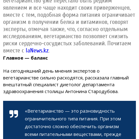
Вегетарианство уже перестало быть редким
явлением и все чаще находит своих приверженцев,
вместе с тем, подобная форма питания ограничивает
организм в получении белка и витаминов, говорят
эксперты, отмечая также, что, согласно отдельным
исследованиям, вегетарианство позволяет снизить
риски сердечно-сосудистых заболеваний. Почитаем
вместе с
IaNews.kz
.
Главное — баланс
На сегодняшний день мнения экспертов о
вегетарианстве сильно расходятся, рассказала главный
внештатный специалист диетолог департамента
здравоохранения столицы Антонина Стародубова.
«Вегетарианство — это разновидность
ограничительного типа питания. При этом
достаточно сложно обеспечить организм
всеми питательными веществами, прежде