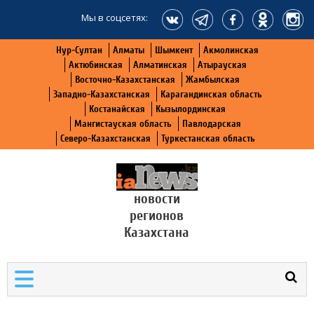
Мы в соцсетях:
Нур-Султан
Алматы
Шымкент
Акмолинская
Актюбинская
Алматинская
Атырауская
Восточно-Казахстанская
Жамбылская
Западно-Казахстанская
Карагандинская область
Костанайская
Кызылординская
Мангистауская область
Павлодарская
Северо-Казахстанская
Туркестанская область
новости
регионов
Казахстана