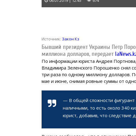
06.07.2019 | 12:45
674
Источник:
Закон Кз
Бывший президент Украины Петр Порош
миллиона долларов,
передает
IaNews.k
По информации юриста Андрея Портнова,
Владимира Зеленского Порошенко снял с
три раза по одному миллиону долларов. П
мае и июне, снимая ровные суммы от одно
— В общей сложности фигурант 
наличными, то есть около 340 к
юрист, добавив, что следствие 