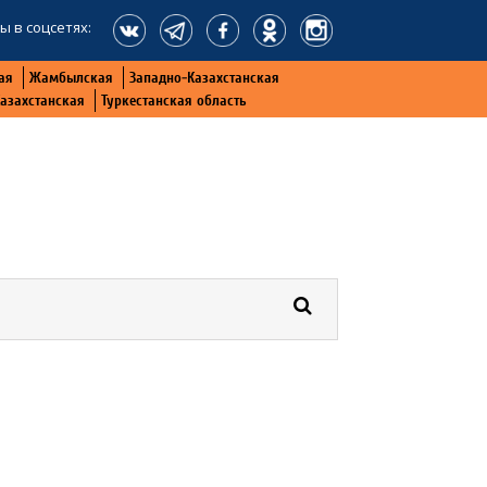
ы в соцсетях:
ая
Жамбылская
Западно-Казахстанская
Казахстанская
Туркестанская область