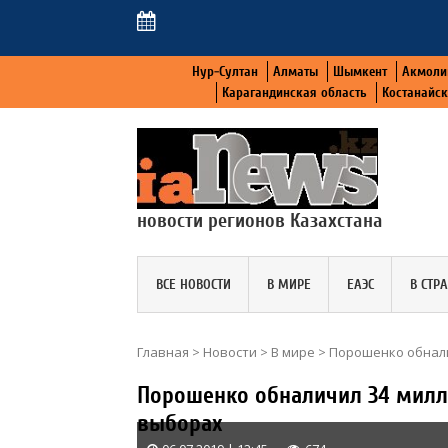
Нур-Султан
Алматы
Шымкент
Акмоли
Карагандинская область
Костанайс
новости регионов Казахстана
ВСЕ НОВОСТИ
В МИРЕ
ЕАЭС
В СТР
Главная
>
Новости
>
В мире
>
Порошенко обнали
Порошенко обналичил 34 милл
выборах