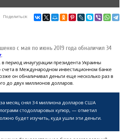
Поделиться:
енко с мая по июнь 2019 года обналичил 34
z
.
 в период инаугурации президента Украины
о счета в Международном инвестиционном банке
озже он обналичивал деньги еще несколько раз в
го до двух миллионов долларов.
за месяц снял 34 миллиона долларов США
илограмм стодолларовых купюр, — отметил
должно будет изучить, куда ушли эти деньги.