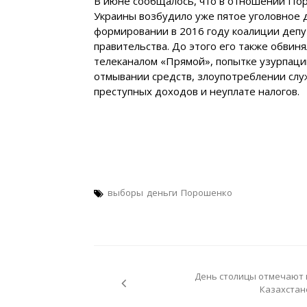
В июне сообщалось, что в отношении По
Украины возбудило уже пятое уголовное 
формировании в 2016 году коалиции депу
правительства. До этого его также обви
телеканалом «Прямой», попытке узурпаци
отмывании средств, злоупотреблении сл
преступных доходов и неуплате налогов.
выборы
деньги
Порошенко
Навигация
по
День столицы отмечают 
записям
Казахстан