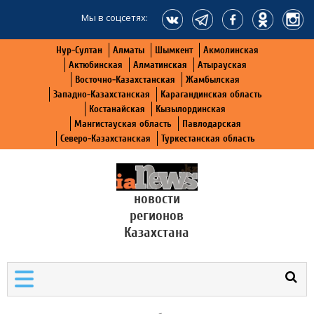
Мы в соцсетях:
Нур-Султан
Алматы
Шымкент
Акмолинская
Актюбинская
Алматинская
Атырауская
Восточно-Казахстанская
Жамбылская
Западно-Казахстанская
Карагандинская область
Костанайская
Кызылординская
Мангистауская область
Павлодарская
Северо-Казахстанская
Туркестанская область
новости
регионов
Казахстана