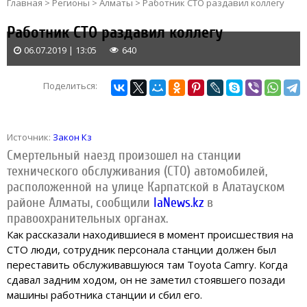
Главная
>
Регионы
>
Алматы
>
Работник СТО раздавил коллегу
Работник СТО раздавил коллегу
06.07.2019 | 13:05
640
Поделиться:
Источник:
Закон Кз
Смертельный наезд произошел на станции
технического обслуживания (СТО) автомобилей,
расположенной на улице Карпатской в Алатауском
районе Алматы,
сообщили
IaNews.kz
в
правоохранительных органах.
Как рассказали находившиеся в момент происшествия на
СТО люди, сотрудник персонала станции должен был
переставить обслуживавшуюся там Toyota Camry. Когда
сдавал задним ходом, он не заметил стоявшего позади
машины работника станции и сбил его.