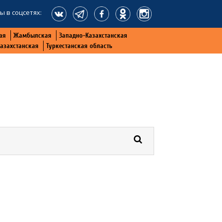
ы в соцсетях:
ая
Жамбылская
Западно-Казахстанская
Казахстанская
Туркестанская область