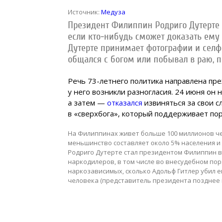
Источник:
Медуза
Президент Филиппин Родриго Дутерте о
если кто-нибудь сможет доказать ему 
Дутерте принимает фотографии и селфи,
общался с богом или побывал в раю, 
Речь 73-летнего политика направлена пре
у него возникли разногласия. 24 июня он 
а затем —
отказался
извиняться за свои с
в «сверхбога», который поддерживает пор
На Филиппинах живет больше 100 миллионов че
меньшинство составляет около 5% населения и 
Родриго Дутерте стал президентом Филиппин в 2
наркодилеров, в том числе во внесудебном пор
наркозависимых, сколько Адольф Гитлер убил ев
человека (представитель президента позднее 