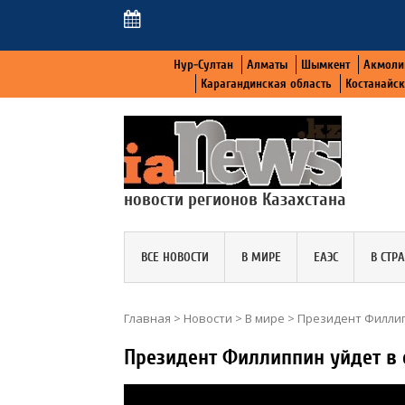
Нур-Султан
Алматы
Шымкент
Акмоли
Карагандинская область
Костанайс
новости регионов Казахстана
ВСЕ НОВОСТИ
В МИРЕ
ЕАЭС
В СТР
Главная
>
Новости
>
В мире
>
Президент Филлипп
Президент Филлиппин уйдет в о