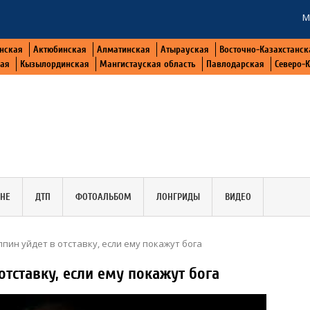
М
нская
Актюбинская
Алматинская
Атырауская
Восточно-Казахстанск
кая
Кызылординская
Мангистауская область
Павлодарская
Северо-
АНЕ
ДТП
ФОТОАЛЬБОМ
ЛОНГРИДЫ
ВИДЕО
ин уйдет в отставку, если ему покажут бога
тставку, если ему покажут бога