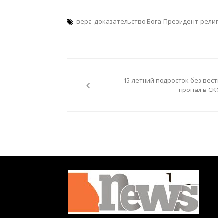
вера
доказательство Бога
Президент
рели
Навигация
по
15-летний подросток без вест
записям
пропал в СК