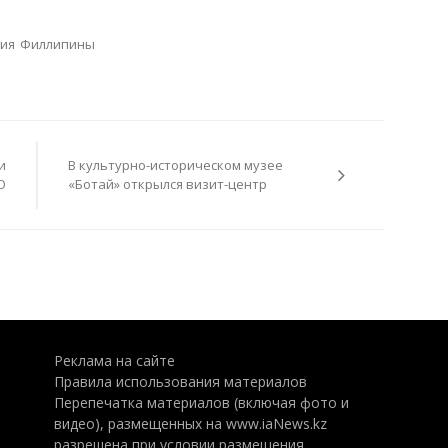
гия
Филлипины
и
В культурно-историческом музее
О
«Ботай» открылся визит-центр
Реклама на сайте
Правила использования материалов
Перепечатка материалов (включая фото и
видео), размещенных на www.iaNews.kz
разрешена при условии размещения