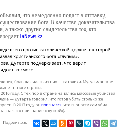
бъявил, что немедленно подаст в отставку,
существование бога. В качестве доказательства
 а также другие свидетельства тех, кто
передает
IaNews.kz
.
жде всего против католической церкви, с которой
назвал христианского бога «глупым»,
лова. Дутерте подчеркивает, что верит
ядок в космосе.
ловек, большая часть из них — католики. Мусульманское
живет на юге страны.
016 году. С тех пор в стране начались массовые убийства
ядке — Дутерте говорил, что готов убить столько же
реев. В 2017 году он
признался
, что в юности сам убил
назвал это признание «шуткой»).
Поделиться: