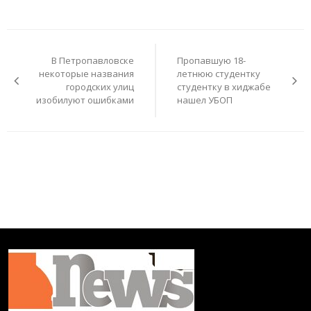
Навигация
по
В Петропавловске
Пропавшую 18-
записям
некоторые названия
летнюю студентку
городских улиц
студентку в хиджабе
изобилуют ошибками
нашел УБОП