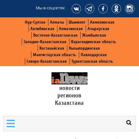
Мы в соцсетях:
Нур-Султан
Алматы
Шымкент
Акмолинская
Актюбинская
Алматинская
Атырауская
Восточно-Казахстанская
Жамбылская
Западно-Казахстанская
Карагандинская область
Костанайская
Кызылординская
Мангистауская область
Павлодарская
Северо-Казахстанская
Туркестанская область
новости
регионов
Казахстана