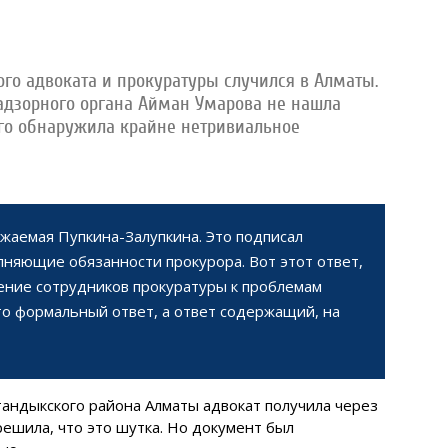
го адвоката и прокуратуры случился в Алматы.
адзорного органа Айман Умарова не нашла
ого обнаружила крайне нетривиальное
жаемая Пупкина-Залупкина. Это подписал
лняющие обязанности прокурора. Вот этот ответ,
ение сотрудников прокуратуры к проблемам
то формальный ответ, а ответ содержащий, на
андыкского района Алматы адвокат получила через
решила, что это шутка. Но документ был