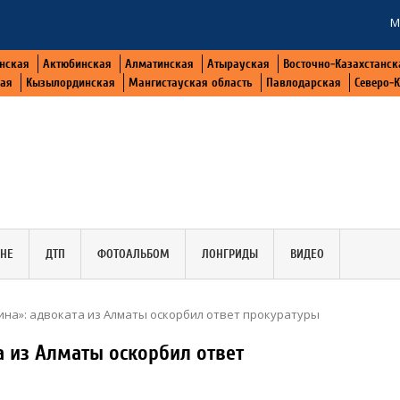
М
нская
Актюбинская
Алматинская
Атырауская
Восточно-Казахстанск
кая
Кызылординская
Мангистауская область
Павлодарская
Северо-
АНЕ
ДТП
ФОТОАЛЬБОМ
ЛОНГРИДЫ
ВИДЕО
ина»: адвоката из Алматы оскорбил ответ прокуратуры
а из Алматы оскорбил ответ