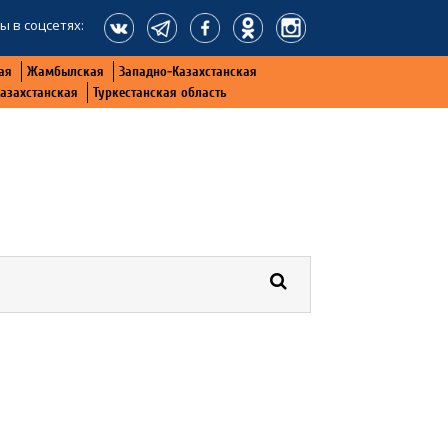
ы в соцсетях:
ая
Жамбылская
Западно-Казахстанская
Казахстанская
Туркестанская область