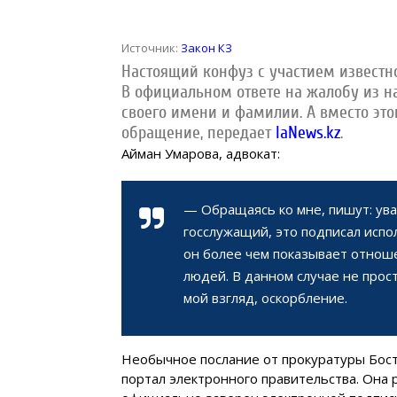
Источник:
Закон КЗ
Настоящий конфуз с участием известно
В официальном ответе на жалобу из н
своего имени и фамилии. А вместо эт
обращение, передает
IaNews.kz
.
Айман Умарова, адвокат:
— Обращаясь ко мне, пишут: ува
госслужащий, это подписал испо
он более чем показывает отнош
людей. В данном случае не прос
мой взгляд, оскорбление.
Необычное послание от прокуратуры Бост
портал электронного правительства. Она 