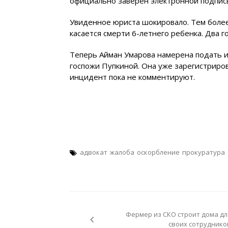
официально заверен электронной подпис
Увиденное юриста шокировало. Тем более,
касается смерти 6-летнего ребенка. Два 
Теперь Айман Умарова намерена подать и
госпожи Пупкиной. Она уже зарегистриро
инцидент пока не комментируют.
адвокат
жалоба
оскорбление
прокуратура
Навигация
по
Фермер из СКО строит дома дл
записям
своих сотруднико