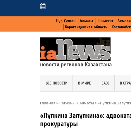
Нур-Султан
Алматы
Шымкент
Акмоли
Карагандинская область
Костанайс
новости регионов Казахстана
ВСЕ НОВОСТИ
В МИРЕ
ЕАЭС
В СТР
Главная
>
Регионы
>
Алматы
>
«Пупкина Залупк
«Пупкина Залупкина»: адвокат
прокуратуры