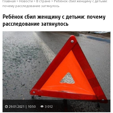
Главная
>
Новости
>
В стране
>
Ребёнок сбил женщину с детьми:
почему расследование затянулось
Ребёнок сбил женщину с детьми: почему
расследование затянулось
29.01.2021 | 10:50
3 012