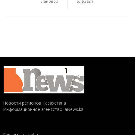
Лановой
алфавит
Новости регионов Казахстана
Информационное агентство iaNews.kz
Реклама на сайте