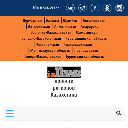
Мы в соцсетях:
Нур-Султан
Алматы
Шымкент
Акмолинская
Актюбинская
Алматинская
Атырауская
Восточно-Казахстанская
Жамбылская
Западно-Казахстанская
Карагандинская область
Костанайская
Кызылординская
Мангистауская область
Павлодарская
Северо-Казахстанская
Туркестанская область
новости
регионов
Казахстана