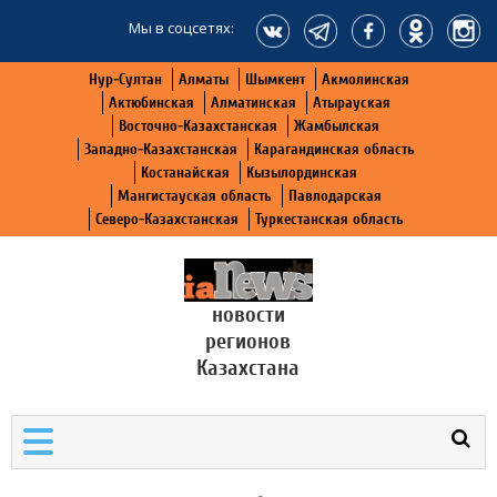
Мы в соцсетях:
Нур-Султан
Алматы
Шымкент
Акмолинская
Актюбинская
Алматинская
Атырауская
Восточно-Казахстанская
Жамбылская
Западно-Казахстанская
Карагандинская область
Костанайская
Кызылординская
Мангистауская область
Павлодарская
Северо-Казахстанская
Туркестанская область
новости
регионов
Казахстана