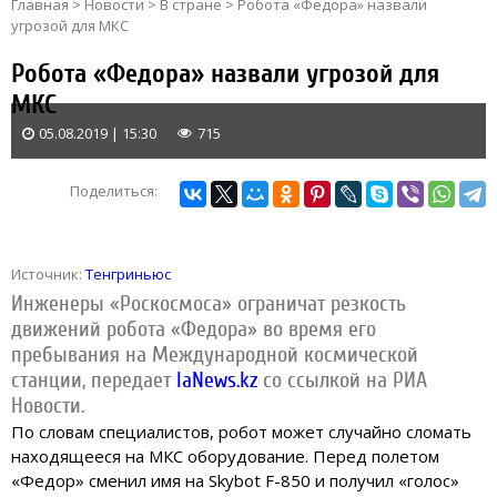
Главная
>
Новости
>
В стране
>
Робота «Федора» назвали
угрозой для МКС
Робота «Федора» назвали угрозой для
МКС
05.08.2019 | 15:30
715
Поделиться:
Источник:
Тенгриньюс
Инженеры «Роскосмоса» ограничат резкость
движений робота «Федора» во время его
пребывания на Международной космической
станции, передает
IaNews.kz
со ссылкой на РИА
Новости.
По словам специалистов, робот может случайно сломать
находящееся на МКС оборудование. Перед полетом
«Федор» сменил имя на Skybot F-850 и получил «голос»