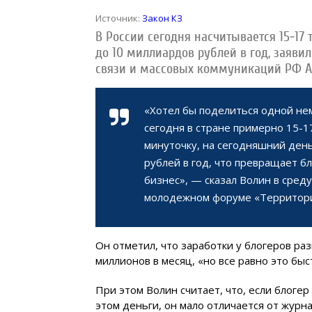
Источник:
Закон КЗ
В России сегодня насчитывается 15-17 
до 10 миллиардов рублей в год, заяви
связи и массовых коммуникаций РФ А
«Хотел бы поделиться одной не
сегодня в стране примерно 15-17
минуточку, на сегодняшний ден
рублей в год, что превращает б
бизнес», — сказал Волин в сред
молодежном форуме «Территори
Он отметил, что заработки у блогеров раз
миллионов в месяц, «но все равно это бы
При этом Волин считает, что, если блоге
этом деньги, он мало отличается от журна