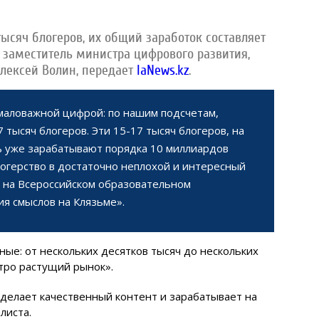
тысяч блогеров, их общий заработок составляет
л заместитель министра цифрового развития,
лексей Волин, передает
IaNews.kz
.
маловажной цифрой: по нашим подсчетам,
 тысяч блогеров. Эти 15-17 тысяч блогеров, на
ь уже зарабатывают порядка 10 миллиардов
логерство в достаточно неплохой и интересный
у на Всероссийском образовательном
я смыслов на Клязьме».
ные: от нескольких десятков тысяч до нескольких
стро растущий рынок».
р делает качественный контент и зарабатывает на
листа.