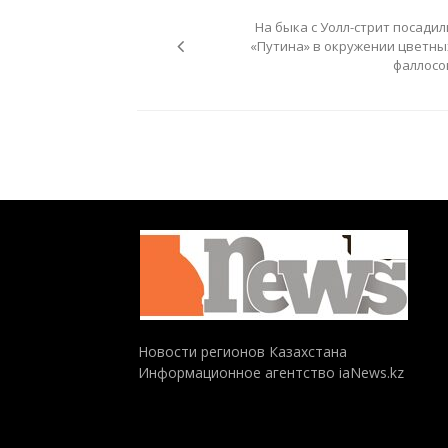
по
На быка с Уолл-стрит посадил
записям
«Путина» в окружении цветны
фаллосо
Новости регионов Казахстана
Информационное агентство iaNews.kz