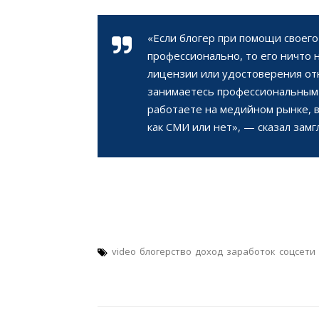
«Если блогер при помощи своего
профессионально, то его ничто 
лицензии или удостоверения от
занимаетесь профессиональным
работаете на медийном рынке, в
как СМИ или нет», — сказал зам
video
блогерство
доход
заработок
соцсети
Навигация