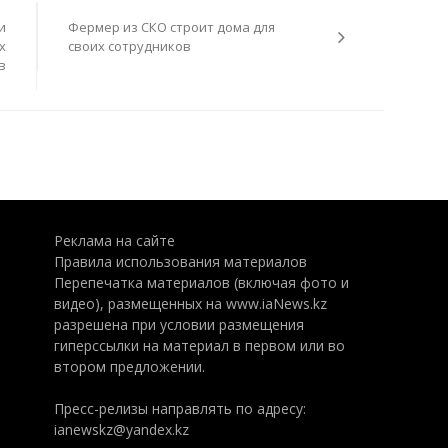
и
Фермер из СКО строит дома для
х
своих сотрудников
в
Реклама на сайте
Правила использования материалов
Перепечатка материалов (включая фото и
видео), размещенных на www.iaNews.kz
разрешена при условии размещения
гиперссылки на материал в первом или во
втором предложении.
Пресс-релизы направлять по адресу:
ianewskz@yandex.kz