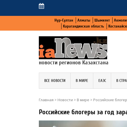
Нур-Султан
Алматы
Шымкент
Акмоли
Карагандинская область
Костанайс
новости регионов Казахстана
ВСЕ НОВОСТИ
В МИРЕ
ЕАЭС
В СТР
Главная
>
Новости
>
В мире
>
Российские блоге
Российские блогеры за год за