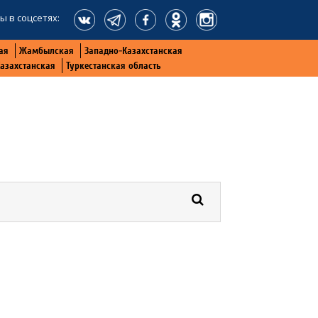
ы в соцсетях:
ая
Жамбылская
Западно-Казахстанская
Казахстанская
Туркестанская область