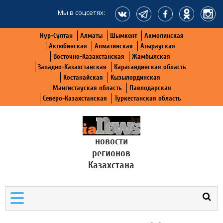
Мы в соцсетях:
Нур-Султан
Алматы
Шымкент
Акмолинская
Актюбинская
Алматинская
Атырауская
Восточно-Казахстанская
Жамбылская
Западно-Казахстанская
Карагандинская область
Костанайская
Кызылординская
Мангистауская область
Павлодарская
Северо-Казахстанская
Туркестанская область
новости
регионов
Казахстана