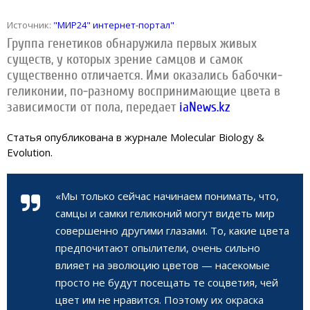
Источник:
"МИР24" интернет-портал"
Группа генетиков обнаружила первых живых
существ, у которых зрение самцов и самок
существенно отличается. Ими оказались бабочки-
геликонии, по-разному воспринимающие цвета в
зависимости от пола, передает
iaNews.kz
Статья опубликована в журнале Molecular Biology &
Evolution.
«Мы только сейчас начинаем понимать, что,
самцы и самки геликоний могут видеть мир
совершенно другими глазами. То, какие цвета
предпочитают опылители, очень сильно
влияет на эволюцию цветов — насекомые
просто не будут посещать те соцветия, чей
цвет им не нравится. Поэтому их окраска