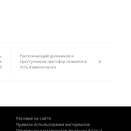
ь
Распознающий должников и
х
преступников светофор появился в
й
Усть-Каменогорске
Реклама на сайте
Правила использования материалов
Перепечатка материалов (включая фото и