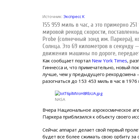
Источник:
Экспресс К
155 959 миль в час, а это примерно 25
мировой рекорд скорости, поставлен
Probe
(солнечный зонд им. Паркера), к
Солнца. Это 69 километров в секунду —
движения машины по дороге, передае
Как сообщает портал
New York Times
, ра
Гиннесса и, что примечательно, новый пок
лучше, чем у предыдущего рекордсмена –
разогнаться до 153 453 миль в час в 1976 
NASA
Вчера Национальное аэрокосмическое аге
Паркера приблизился к объекту своего ис
Сейчас аппарат делает свой первый проле
будет все более сжимать свою орбиту за 