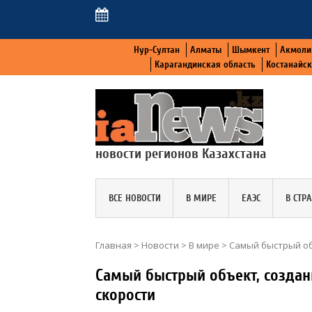
Нур-Султан
Алматы
Шымкент
Акмоли
Карагандинская область
Костанайс
новости регионов Казахстана
ВСЕ НОВОСТИ
В МИРЕ
ЕАЭС
В СТР
Главная
>
Новости
>
В мире
>
Самый быстрый об
Самый быстрый объект, создан
скорости