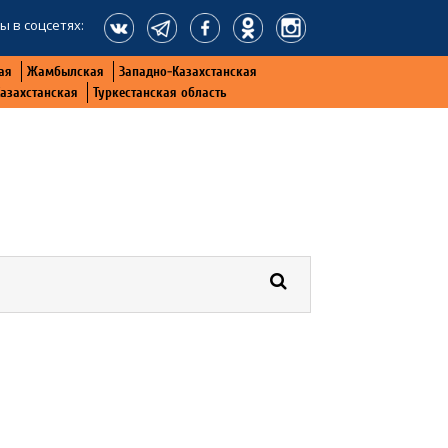
ы в соцсетях:
ая
Жамбылская
Западно-Казахстанская
Казахстанская
Туркестанская область