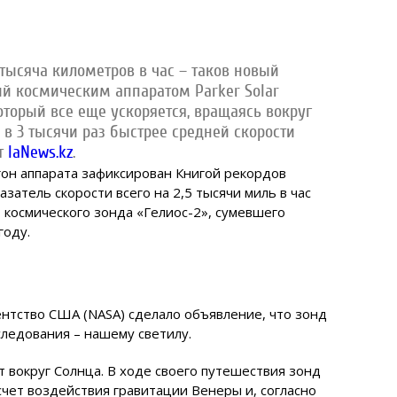
1 тысяча километров в час – таков новый
ный космическим аппаратом
Parker Solar
оторый все еще ускоряется, вращаясь вокруг
 в 3 тысячи раз быстрее средней скорости
т
IaNews.kz
.
згон аппарата зафиксирован Книгой рекордов
азатель скорости всего на 2,5 тысячи миль в час
 космического зонда «Гелиос-2», сумевшего
году.
нтство США (NASA) сделало объявление, что зонд
следования – нашему светилу.
т вокруг Солнца. В ходе своего путешествия зонд
счет воздействия гравитации Венеры и, согласно