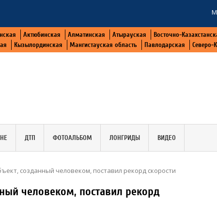
М
нская
Актюбинская
Алматинская
Атырауская
Восточно-Казахстанск
кая
Кызылординская
Мангистауская область
Павлодарская
Северо-
АНЕ
ДТП
ФОТОАЛЬБОМ
ЛОНГРИДЫ
ВИДЕО
ъект, созданный человеком, поставил рекорд скорости
ный человеком, поставил рекорд