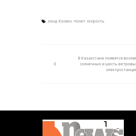
зонд
Космос
полет
скорость
Навигация
по
В Казахстане появятся восем
записям
солнечных и шесть ветровы
электростанци