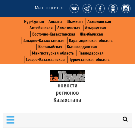
Мы в соцсетях:
Нур-Султан
Алматы
Шымкент
Акмолинская
Актюбинская
Алматинская
Атырауская
Восточно-Казахстанская
Жамбылская
Западно-Казахстанская
Карагандинская область
Костанайская
Кызылординская
Мангистауская область
Павлодарская
Северо-Казахстанская
Туркестанская область
новости
регионов
Казахстана