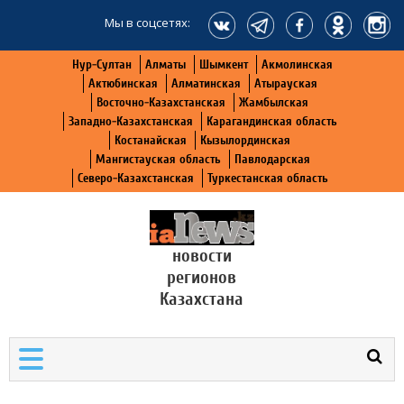
Мы в соцсетях:
Нур-Султан
Алматы
Шымкент
Акмолинская
Актюбинская
Алматинская
Атырауская
Восточно-Казахстанская
Жамбылская
Западно-Казахстанская
Карагандинская область
Костанайская
Кызылординская
Мангистауская область
Павлодарская
Северо-Казахстанская
Туркестанская область
новости
регионов
Казахстана