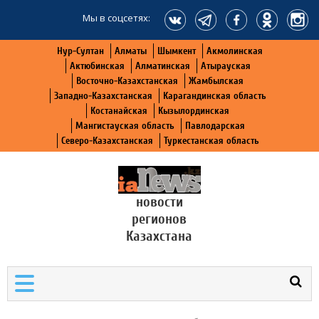
Мы в соцсетях:
Нур-Султан
Алматы
Шымкент
Акмолинская
Актюбинская
Алматинская
Атырауская
Восточно-Казахстанская
Жамбылская
Западно-Казахстанская
Карагандинская область
Костанайская
Кызылординская
Мангистауская область
Павлодарская
Северо-Казахстанская
Туркестанская область
новости
регионов
Казахстана