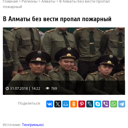
Главная
>
Регионы
>
Алматы
>
В Алматы без вести пропал
пожарный
В Алматы без вести пропал пожарный
31.07.2018 | 14:22
769
Поделиться:
Источник:
Тенгриньюс