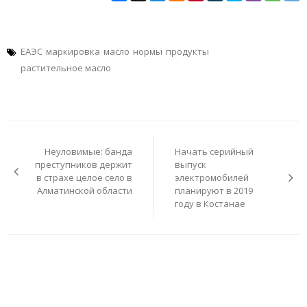
ЕАЭС
маркировка
масло
нормы
продукты
растительное масло
Навигация
по
Неуловимые: банда
Начать серийный
записям
преступников держит
выпуск
в страхе целое село в
электромобилей
Алматинской области
планируют в 2019
году в Костанае