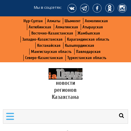
Мы в соцсетях:
Нур-Султан
Алматы
Шымкент
Акмолинская
Актюбинская
Алматинская
Атырауская
Восточно-Казахстанская
Жамбылская
Западно-Казахстанская
Карагандинская область
Костанайская
Кызылординская
Мангистауская область
Павлодарская
Северо-Казахстанская
Туркестанская область
новости
регионов
Казахстана