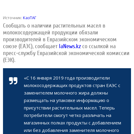
Источник:
КазТАГ
Сообщать о наличии растительных масел в
молокосодержащей продукции обязали
производителей в Евразийском экономическом
союзе (ЕАЭС), сообщает
IaNews.kz
со ссылкой на
пресс-службу Евразийской экономической комиссии
(ЕЭК).
«С 16 января 2019 года производители
молокосодержащих продуктов стран ЕАЭС с
заменителем молочного жира должны
размещать на упаковке информацию о
присутствии растительных масел. Теперь
потребители смогут четко различать на
магазинных полках продукты с добавлением
или без добавления заменителя молочного