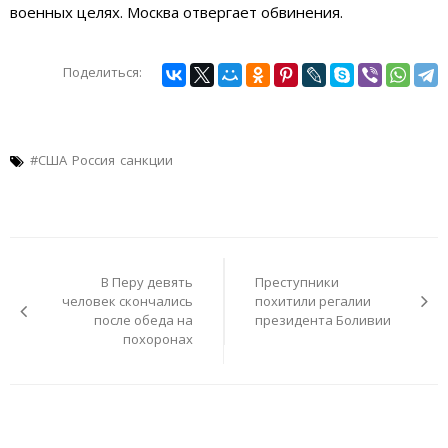
военных целях. Москва отвергает обвинения.
Поделиться:
#США
Россия
санкции
Навигация
по
В Перу девять
Преступники
записям
человек скончались
похитили регалии
после обеда на
президента Боливии
похоронах