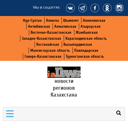
Мы в соцсетях:
Нур-Султан
Алматы
Шымкент
Акмолинская
Актюбинская
Алматинская
Атырауская
Восточно-Казахстанская
Жамбылская
Западно-Казахстанская
Карагандинская область
Костанайская
Кызылординская
Мангистауская область
Павлодарская
Северо-Казахстанская
Туркестанская область
новости
регионов
Казахстана