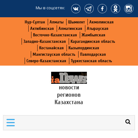
Мы в соцсетях:
Нур-Султан
Алматы
Шымкент
Акмолинская
Актюбинская
Алматинская
Атырауская
Восточно-Казахстанская
Жамбылская
Западно-Казахстанская
Карагандинская область
Костанайская
Кызылординская
Мангистауская область
Павлодарская
Северо-Казахстанская
Туркестанская область
новости
регионов
Казахстана