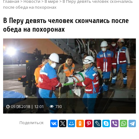
Главная
>
Новости
>
В мире
>
В Перу девять человек скончались
после обеда на похоронах
В Перу девять человек скончались после
обеда на похоронах
09.08.2018 | 12:01
730
Поделиться: