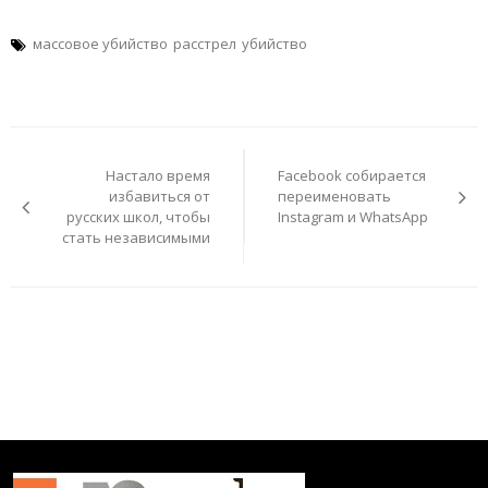
массовое убийство
расстрел
убийство
Навигация
по
Настало время
Facebook собирается
записям
избавиться от
переименовать
русских школ, чтобы
Instagram и WhatsApp
стать независимыми