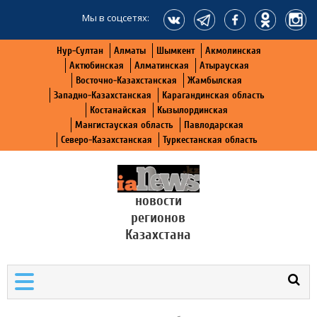
Мы в соцсетях:
Нур-Султан
Алматы
Шымкент
Акмолинская
Актюбинская
Алматинская
Атырауская
Восточно-Казахстанская
Жамбылская
Западно-Казахстанская
Карагандинская область
Костанайская
Кызылординская
Мангистауская область
Павлодарская
Северо-Казахстанская
Туркестанская область
новости
регионов
Казахстана