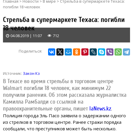
Главная
>
Новости
>
В мире
>
Стрельба в супермаркете Техаса:
погибли 18 человек
Стрельба в супермаркете Техаса: погибли
18 человек
04.08.2019 | 11:07
712
Поделиться:
Источник:
Закон Кз
В Техасе во время стрельбы в торговом центре
Walmart погибли 18 человек, как минимум 22
получили ранения. Об этом рассказала журналистка
Камилла Рамбалди со ссылкой на
правоохранительные органы,
пишет
IaNews.kz
.
Полиция города Эль Пасо заявила о задержании одного
из стрелков в торговом центре. Ранее стражи порядка
сообщали, что преступников может быть несколько.