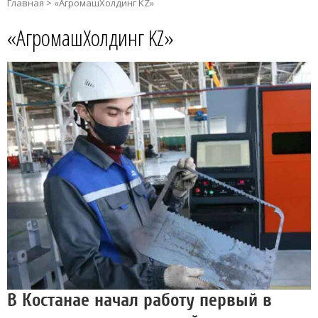
Главная
>
«АгромашХолдинг KZ»
«АгромашХолдинг KZ»
В Костанае начал работу первый в