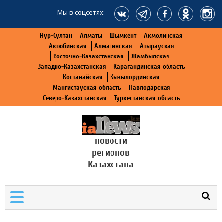
Мы в соцсетях:
Нур-Султан
Алматы
Шымкент
Акмолинская
Актюбинская
Алматинская
Атырауская
Восточно-Казахстанская
Жамбылская
Западно-Казахстанская
Карагандинская область
Костанайская
Кызылординская
Мангистауская область
Павлодарская
Северо-Казахстанская
Туркестанская область
новости
регионов
Казахстана