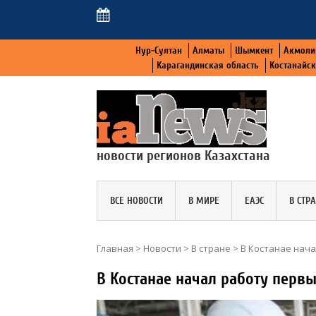
Нур-Султан
Алматы
Шымкент
Акмоли
Карагандинская область
Костанайс
новости регионов Казахстана
ВСЕ НОВОСТИ
В МИРЕ
ЕАЭС
В СТР
Главная
>
Новости
>
В стране
>
В Костанае нач
В Костанае начал работу перв