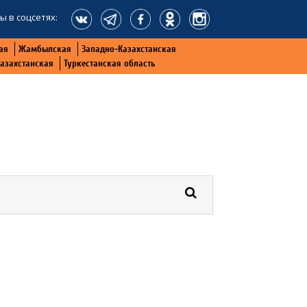
ы в соцсетях:
ая
Жамбылская
Западно-Казахстанская
Казахстанская
Туркестанская область