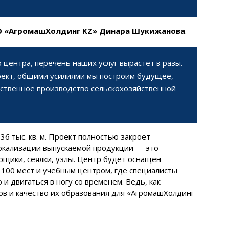
О «АгромашХолдинг KZ» Динара Шукижанова
.
 центра, перечень наших услуг вырастет в разы.
оект, общими усилиями мы построим будущее,
ественное производство сельскохозяйственной
6 тыс. кв. м. Проект полностью закроет
окализации выпускаемой продукции — это
рщики, сеялки, узлы. Центр будет оснащен
00 мест и учебным центром, где специалисты
и двигаться в ногу со временем. Ведь, как
ов и качество их образования для «АгромашХолдинг