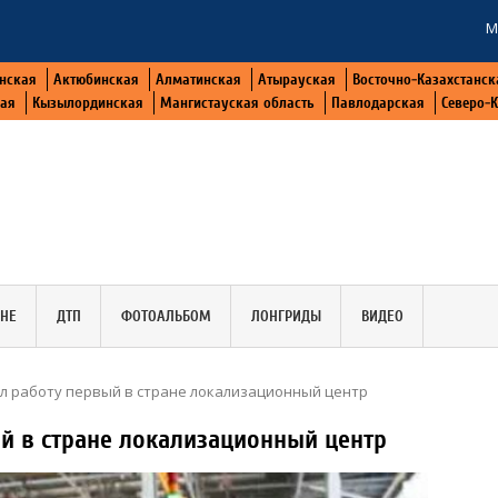
М
нская
Актюбинская
Алматинская
Атырауская
Восточно-Казахстанск
кая
Кызылординская
Мангистауская область
Павлодарская
Северо-
АНЕ
ДТП
ФОТОАЛЬБОМ
ЛОНГРИДЫ
ВИДЕО
ал работу первый в стране локализационный центр
ый в стране локализационный центр