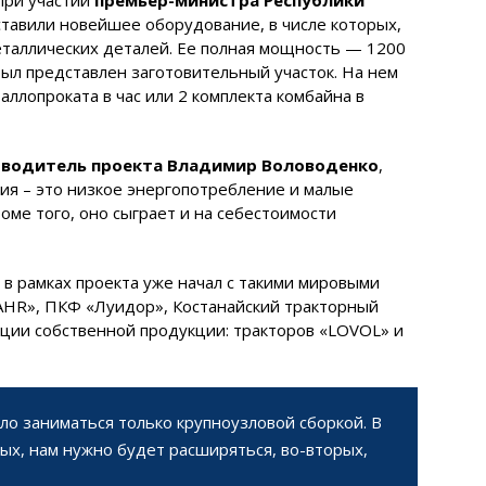
ставили новейшее оборудование, в числе которых,
еталлических деталей. Ее полная мощность — 1200
 был представлен заготовительный участок. На нем
аллопроката в час или 2 комплекта комбайна в
оводитель проекта Владимир Воловоденко
,
я – это низкое энергопотребление и малые
оме того, оно сыграет и на себестоимости
в рамках проекта уже начал с такими мировыми
AHR», ПКФ «Луидор», Костанайский тракторный
ации собственной продукции: тракторов «LOVOL» и
ло заниматься только крупноузловой сборкой. В
вых, нам нужно будет расширяться, во-вторых,