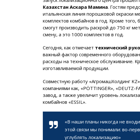
Казахстан Аскара Мамина
. Гостям пред
итальянская линия порошковой окраски м
комплектов комбайнов в год. Кроме того,
смогут производить раскрой до 750 кг мет
смену, а это 1000 комплектов в год.
Сегодня, как отмечает
технический рук
важный фактор современного оборудовани
расходы на техническое обслуживание. Кр
изготавливаемой продукции.
Совместную работу «АгромашХолдинг KZ» 
компаниями как, «PÖTTINGER», «DEUTZ-F
завод, а также увеличит уровень локализ
комбайнов «ESSIL».
«В наши планы никогда не входи
этой связи мы понимали: во-пер
углублять локализацию»