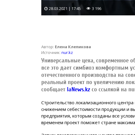
28.03.2021 | 17:45
3 196
Автор:
Елена Клепикова
Источник:
nur.kz
Универсальные цеха, современное о
все это дает симбиоз комфортным 
отечественного производства на со
реальный проект по увеличению лок
сообщает
IaNews.kz
со ссылкой на nur
Строительство локализационного центра в
снижением себестоимости продукции и вы
предприятия, которым созданы все услови
временем проект поможет стране максима
Запуск локализационного центра прошел 