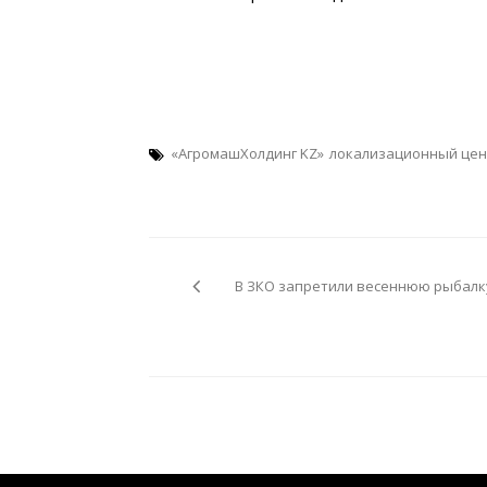
«АгромашХолдинг KZ»
локализационный цен
Навигация
по
В ЗКО запретили весеннюю рыбалк
записям