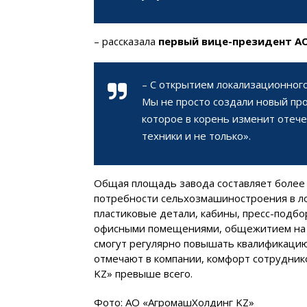
– рассказала
первый вице-президент А
– С открытием локализационного
Мы не просто создали новый пр
которое в корень изменит отеч
техники и не только».
Общая площадь завода составляет более 3
потребности сельхозмашиностроения в л
пластиковые детали, кабины, пресс-подбо
офисными помещениями, общежитием на 1
смогут регулярно повышать квалификацию 
отмечают в компании, комфорт сотрудник
KZ» превыше всего.
Фото: АО «АгромашХолдинг KZ»