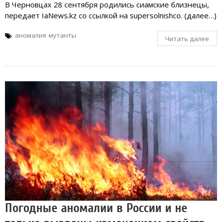
В Черновцах 28 сентября родились сиамские близнецы,
передает IaNews.kz со ссылкой на supersolnishco. (далее…)
аномалия
мутанты
Читать далее
Погодные аномалии в России и не