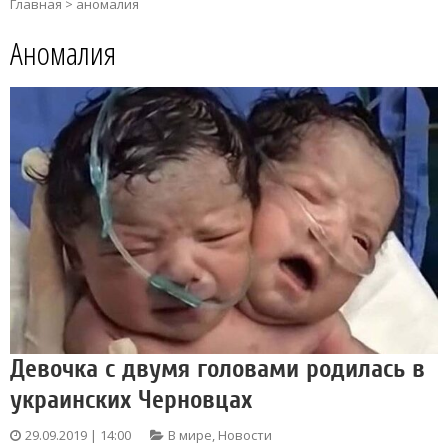
Главная
>
аномалия
Аномалия
Девочка с двумя головами родилась в
украинских Черновцах
29.09.2019 | 14:00
В мире
,
Новости