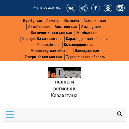
Мы в соцсетях:
Нур-Султан
Алматы
Шымкент
Акмолинская
Актюбинская
Алматинская
Атырауская
Восточно-Казахстанская
Жамбылская
Западно-Казахстанская
Карагандинская область
Костанайская
Кызылординская
Мангистауская область
Павлодарская
Северо-Казахстанская
Туркестанская область
новости
регионов
Казахстана