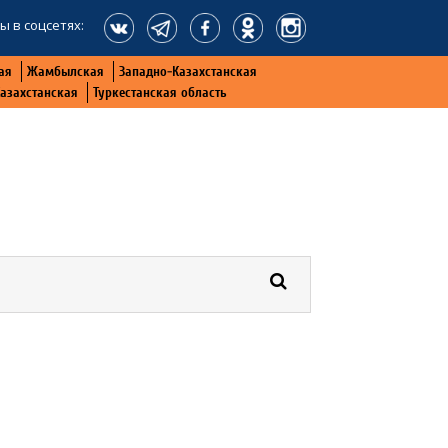
ы в соцсетях:
ая
Жамбылская
Западно-Казахстанская
Казахстанская
Туркестанская область