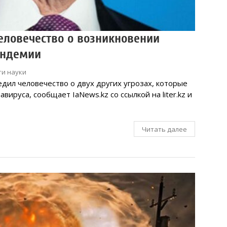
еловечество о возникновении
андемии
ти науки
едил человечество о двух других угрозах, которые
ируса, сообщает IaNews.kz со ссылкой на liter.kz и
Читать далее