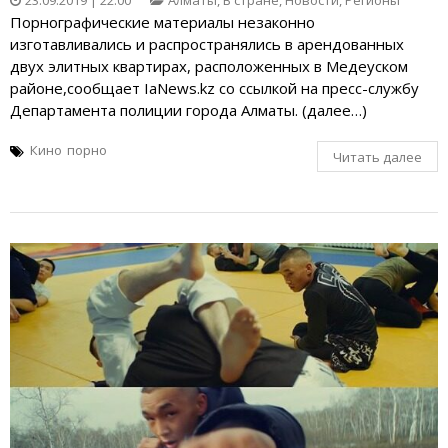
23.09.2019 | 22:00
Алматы
,
В стране
,
Новости
,
Регионы
Порнографические материалы незаконно
изготавливались и распространялись в арендованных
двух элитных квартирах, расположенных в Медеуском
районе,сообщает IaNews.kz со ссылкой на пресс-службу
Департамента полиции города Алматы. (далее…)
Кино
порно
Читать далее