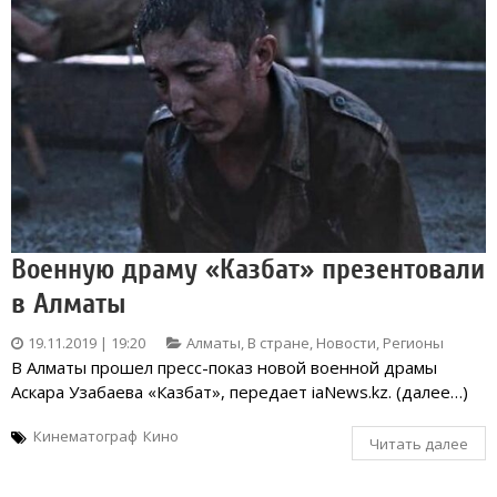
Военную драму «Казбат» презентовали
в Алматы
19.11.2019 | 19:20
Алматы
,
В стране
,
Новости
,
Регионы
В Алматы прошел пресс-показ новой военной драмы
Аскара Узабаева «Казбат», передает iaNews.kz. (далее…)
Кинематограф
Кино
Читать далее