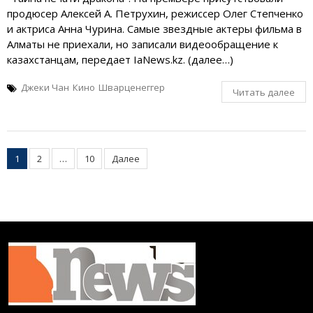
продюсер Алексей А. Петрухин, режиссер Олег Степченко
и актриса Анна Чурина. Самые звездные актеры фильма в
Алматы не приехали, но записали видеообращение к
казахстанцам, передает IaNews.kz. (далее…)
Джеки Чан
Кино
Шварценеггер
Читать далее
Пагинация
1
2
…
10
Далее
записей