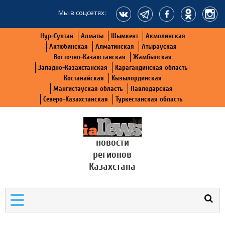
Мы в соцсетях:
Нур-Султан
Алматы
Шымкент
Акмолинская
Актюбинская
Алматинская
Атырауская
Восточно-Казахстанская
Жамбылская
Западно-Казахстанская
Карагандинская область
Костанайская
Кызылординская
Мангистауская область
Павлодарская
Северо-Казахстанская
Туркестанская область
новости
регионов
Казахстана