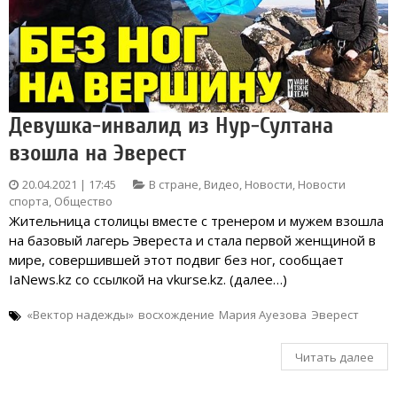
Девушка-инвалид из Нур-Султана
взошла на Эверест
20.04.2021 | 17:45
В стране
,
Видео
,
Новости
,
Новости
спорта
,
Общество
Жительница столицы вместе с тренером и мужем взошла
на базовый лагерь Эвереста и стала первой женщиной в
мире, совершившей этот подвиг без ног, сообщает
IaNews.kz со ссылкой на vkurse.kz. (далее…)
«Вектор надежды»
восхождение
Мария Ауезова
Эверест
Читать далее