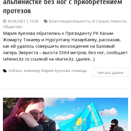
альпинистке без ног с приобретением
протезов
30.04.2021 | 13:00
Благотворительность
,
В стране
,
Новости
,
Общество
Мария Ауезова обратилась к Президенту РК Касым-
Жомарту Токаеву и Нурсултану Назарбаеву, рассказав,
как ей удалось совершить восхождение на Базовый
лагерь Эвереста – высота 5364 метров, без ног, сообщает
IaNews.kz со ссылкой на vkurse.kz. (далее…)
Елбасы
инвалид
Мария Ауезова
помощь
Читать далее