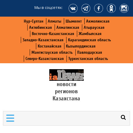
Мы в соцсетях:
Нур-Султан
Алматы
Шымкент
Акмолинская
Актюбинская
Алматинская
Атырауская
Восточно-Казахстанская
Жамбылская
Западно-Казахстанская
Карагандинская область
Костанайская
Кызылординская
Мангистауская область
Павлодарская
Северо-Казахстанская
Туркестанская область
новости
регионов
Казахстана