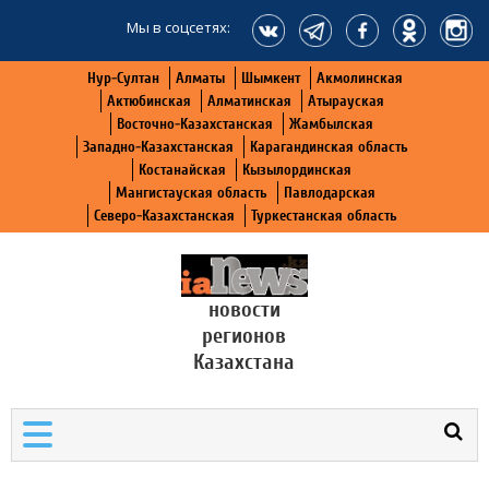
Мы в соцсетях:
Нур-Султан
Алматы
Шымкент
Акмолинская
Актюбинская
Алматинская
Атырауская
Восточно-Казахстанская
Жамбылская
Западно-Казахстанская
Карагандинская область
Костанайская
Кызылординская
Мангистауская область
Павлодарская
Северо-Казахстанская
Туркестанская область
новости
регионов
Казахстана