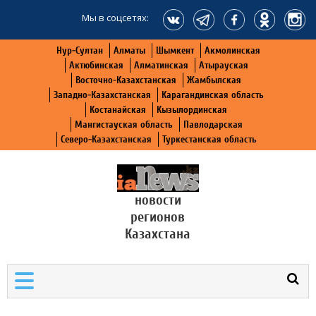
Мы в соцсетях:
Нур-Султан
Алматы
Шымкент
Акмолинская
Актюбинская
Алматинская
Атырауская
Восточно-Казахстанская
Жамбылская
Западно-Казахстанская
Карагандинская область
Костанайская
Кызылординская
Мангистауская область
Павлодарская
Северо-Казахстанская
Туркестанская область
новости
регионов
Казахстана