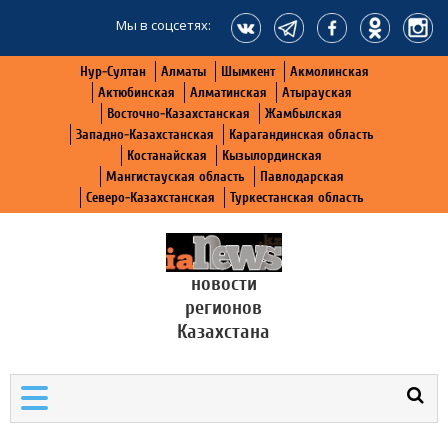
Мы в соцсетях:
Нур-Султан
Алматы
Шымкент
Акмолинская
Актюбинская
Алматинская
Атырауская
Восточно-Казахстанская
Жамбылская
Западно-Казахстанская
Карагандинская область
Костанайская
Кызылординская
Мангистауская область
Павлодарская
Северо-Казахстанская
Туркестанская область
новости
регионов
Казахстана