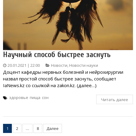
Научный способ быстрее заснуть
20.01.2021 | 22:00
Новости
,
Новости науки
Доцент кафедры нервных болезней и нейрохирургии
назвал простой способ быстрее заснуть, сообщает
IaNews.kz со ссылкой на zakon.kz. (далее…)
здоровье
пища
сон
Читать далее
Пагинация
1
2
…
8
Далее
записей