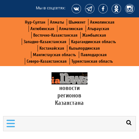
Мы в соцсетях:
Нур-Султан
Алматы
Шымкент
Акмолинская
Актюбинская
Алматинская
Атырауская
Восточно-Казахстанская
Жамбылская
Западно-Казахстанская
Карагандинская область
Костанайская
Кызылординская
Мангистауская область
Павлодарская
Северо-Казахстанская
Туркестанская область
новости
регионов
Казахстана