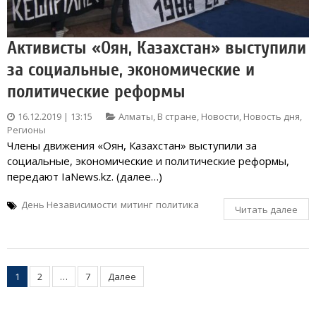
Активисты «Оян, Казахстан» выступили
за социальные, экономические и
политические реформы
16.12.2019 | 13:15
Алматы
,
В стране
,
Новости
,
Новость дня
,
Регионы
Члены движения «Оян, Казахстан» выступили за
социальные, экономические и политические реформы,
передают IaNews.kz. (далее…)
День Независимости
митинг
политика
Читать далее
Пагинация
1
2
…
7
Далее
записей