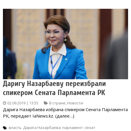
Даригу Назарбаеву переизбрали
спикером Сената Парламента РК
02.09.2019 | 13:55
В стране
,
Новости
Дарига Назарбаева избрана спикером Сената Парламента
РК, передает IaNews.kz. (далее…)
власть
Дарига Назарбаева
парламент
сенат