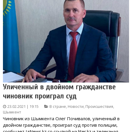
Уличенный в двойном гражданстве
чиновник проиграл суд
23.02.2021 | 19:15
В стране
,
Новости
,
Происшествия
,
Шымкент
Чиновник из Шымкента Олег Почивалов, уличенный в
двойном гражданстве, проиграл суд против полиции,
сообщает IaNews.kz со ссылкой на liter.kz и телеканал