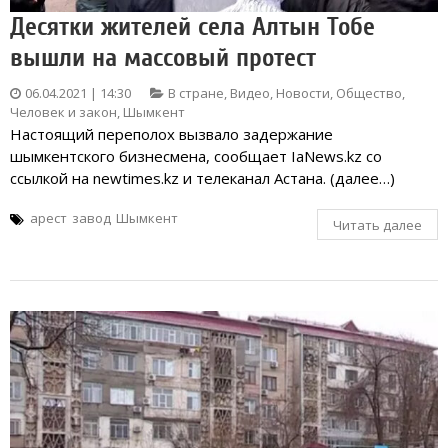
Десятки жителей села Алтын Тобе
вышли на массовый протест
06.04.2021 | 14:30
В стране
,
Видео
,
Новости
,
Общество
,
Человек и закон
,
Шымкент
Настоящий переполох вызвало задержание
шымкентского бизнесмена, сообщает IaNews.kz со
ссылкой на newtimes.kz и телеканал Астана. (далее…)
арест
завод
Шымкент
Читать далее