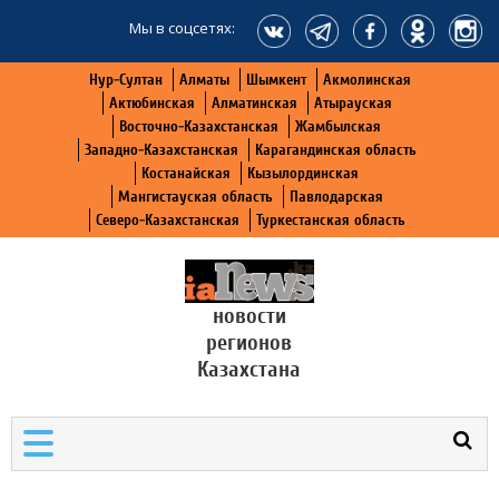
Мы в соцсетях:
Нур-Султан
Алматы
Шымкент
Акмолинская
Актюбинская
Алматинская
Атырауская
Восточно-Казахстанская
Жамбылская
Западно-Казахстанская
Карагандинская область
Костанайская
Кызылординская
Мангистауская область
Павлодарская
Северо-Казахстанская
Туркестанская область
новости
регионов
Казахстана