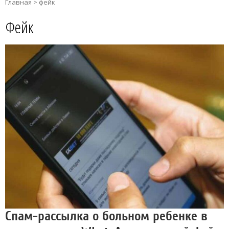
Главная
>
фейк
Фейк
Спам-рассылка о больном ребенке в