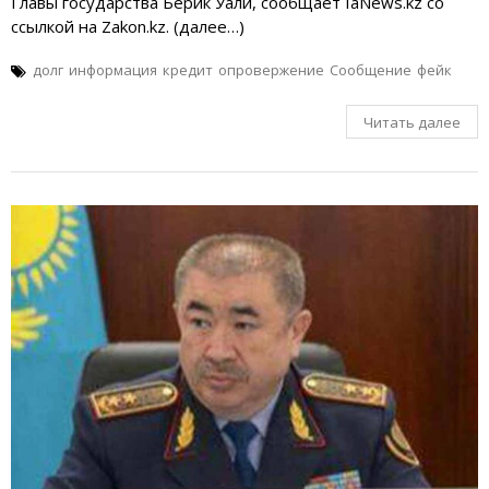
Главы государства Берик Уали, сообщает IaNews.kz со
ссылкой на Zakon.kz. (далее…)
долг
информация
кредит
опровержение
Сообщение
фейк
Читать далее