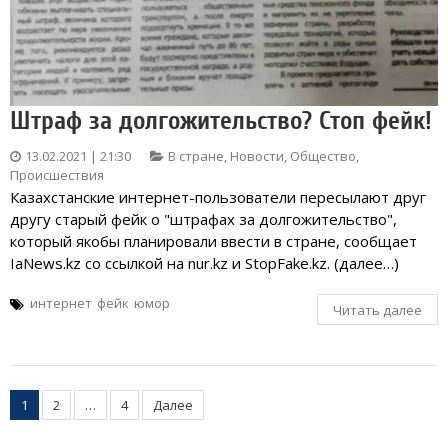
Штраф за долгожительство? Стоп фейк!
13.02.2021 | 21:30
В стране
,
Новости
,
Общество
,
Происшествия
Казахстанские интернет-пользователи пересылают друг
другу старый фейк о "штрафах за долгожительство",
который якобы планировали ввести в стране, сообщает
IaNews.kz со ссылкой на nur.kz и StopFake.kz. (далее…)
интернет
фейк
юмор
Читать далее
Пагинация
1
2
…
4
Далее
записей