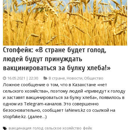
Стопфейк: «В стране будет голод,
людей будут принуждать
вакцинироваться за булку хлеба!»
16.05.2021 | 22:30
В стране
,
Новости
,
Общество
Ложное сообщение о том, что в Казахстане «нет
сельского хозяйства», поэтому людей «приведут к голоду
и заставят вакцинироваться за булку хлеба», появилось в
одном из Telegram-каналов. Это совершенно
безосновательно, сообщает IaNews.kz со ссылкой на
stopfake.kz. (далее…)
вакцинация
голод
сельское хозяйство
фейк