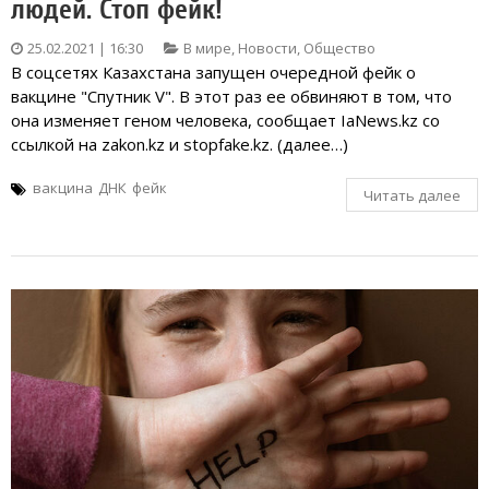
людей. Стоп фейк!
25.02.2021 | 16:30
В мире
,
Новости
,
Общество
В соцсетях Казахстана запущен очередной фейк о
вакцине "Спутник V". В этот раз ее обвиняют в том, что
она изменяет геном человека, сообщает IaNews.kz со
ссылкой на zakon.kz и stopfake.kz. (далее…)
вакцина
ДНК
фейк
Читать далее