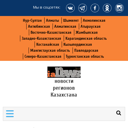
Мы в соцсетях:
Нур-Султан
Алматы
Шымкент
Акмолинская
Актюбинская
Алматинская
Атырауская
Восточно-Казахстанская
Жамбылская
Западно-Казахстанская
Карагандинская область
Костанайская
Кызылординская
Мангистауская область
Павлодарская
Северо-Казахстанская
Туркестанская область
новости
регионов
Казахстана