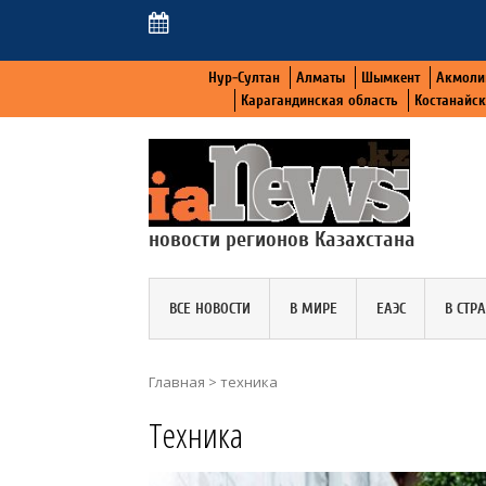
Нур-Султан
Алматы
Шымкент
Акмоли
Карагандинская область
Костанайс
новости регионов Казахстана
ВСЕ НОВОСТИ
В МИРЕ
ЕАЭС
В СТР
Главная
>
техника
Техника