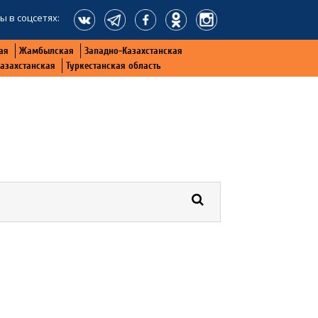
ы в соцсетях:
ая
Жамбылская
Западно-Казахстанская
Казахстанская
Туркестанская область