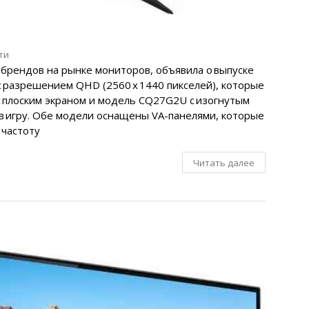
ти
брендов на рынке мониторов, объявила о выпуске
с разрешением QHD (2560 x 1440 пикселей), которые
с плоским экраном и модель CQ27G2U с изогнутым
 в игру. Обе модели оснащены VA-панелями, которые
 частоту
Читать далее