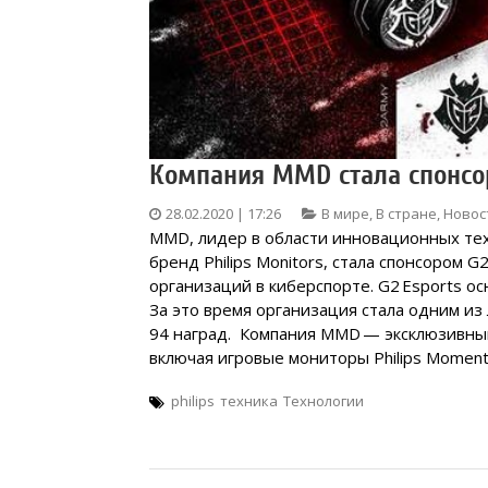
Компания MMD стала спонсор
28.02.2020 | 17:26
В мире
,
В стране
,
Новос
MMD, лидер в области инновационных тех
бренд Philips Monitors, стала спонсором 
организаций в киберспорте. G2 Esports ос
За это время организация стала одним из
94 наград. Компания MMD — эксклюзивный
включая игровые мониторы Philips Momen
philips
техника
Технологии