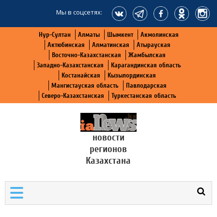
Мы в соцсетях:
Нур-Султан
Алматы
Шымкент
Акмолинская
Актюбинская
Алматинская
Атырауская
Восточно-Казахстанская
Жамбылская
Западно-Казахстанская
Карагандинская область
Костанайская
Кызылординская
Мангистауская область
Павлодарская
Северо-Казахстанская
Туркестанская область
новости
регионов
Казахстана