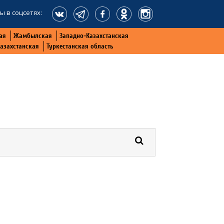
ы в соцсетях:
ая
Жамбылская
Западно-Казахстанская
Казахстанская
Туркестанская область