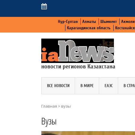
Нур-Султан
Алматы
Шымкент
Акмоли
Карагандинская область
Костанайс
новости регионов Казахстана
ВСЕ НОВОСТИ
В МИРЕ
ЕАЭС
В СТР
Главная
>
вузы
Вузы