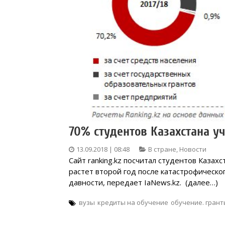
70% студентов Казахстана уч
13.09.2018 | 08:48
В стране
,
Новости
Сайт ranking.kz посчитал студентов Казах
растет второй год после катастрофическо
давности, передает IaNews.kz. (далее…)
вузы
кредиты на обучение
обучение. грант