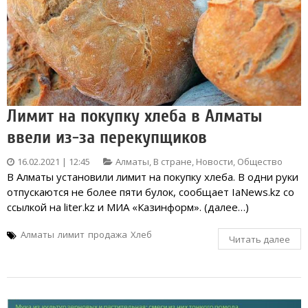
Лимит на покупку хлеба в Алматы
ввели из-за перекупщиков
16.02.2021 | 12:45
Алматы
,
В стране
,
Новости
,
Общество
В Алматы установили лимит на покупку хлеба. В одни руки
отпускаются не более пяти булок, сообщает IaNews.kz со
ссылкой на liter.kz и МИА «Казинформ». (далее…)
Алматы
лимит
продажа
Хлеб
Читать далее