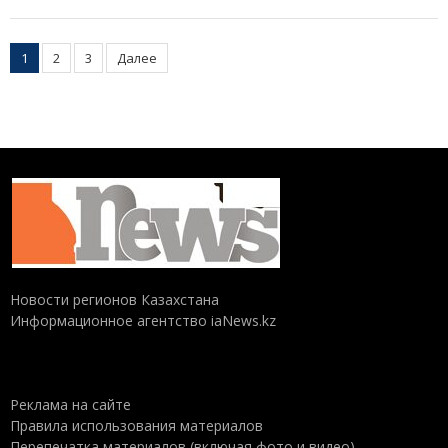
Пагинация
1
2
3
Далее
записей
Новости регионов Казахстана
Информационное агентство iaNews.kz
Реклама на сайте
Правила использования материалов
Перепечатка материалов (включая фото и видео),