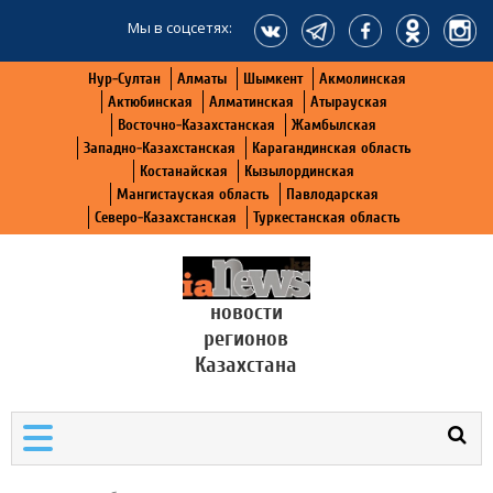
Мы в соцсетях:
Нур-Султан
Алматы
Шымкент
Акмолинская
Актюбинская
Алматинская
Атырауская
Восточно-Казахстанская
Жамбылская
Западно-Казахстанская
Карагандинская область
Костанайская
Кызылординская
Мангистауская область
Павлодарская
Северо-Казахстанская
Туркестанская область
новости
регионов
Казахстана