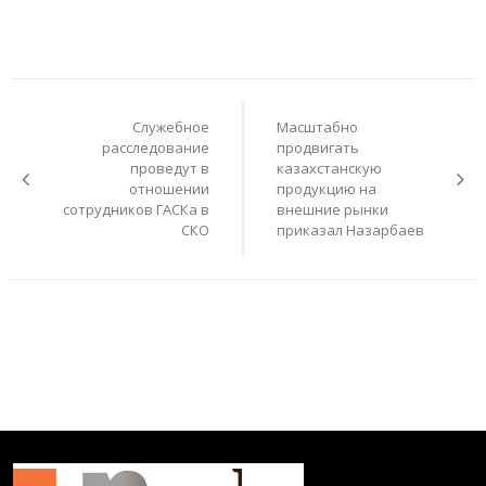
Навигация
по
Служебное
Масштабно
записям
расследование
продвигать
проведут в
казахстанскую
отношении
продукцию на
сотрудников ГАСКа в
внешние рынки
СКО
приказал Назарбаев