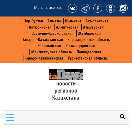
Мы в соцсетях:
Нур-Султан
Алматы
Шымкент
Акмолинская
Актюбинская
Алматинская
Атырауская
Восточно-Казахстанская
Жамбылская
Западно-Казахстанская
Карагандинская область
Костанайская
Кызылординская
Мангистауская область
Павлодарская
Северо-Казахстанская
Туркестанская область
новости
регионов
Казахстана