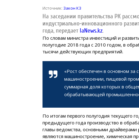
Источник:
Закон КЗ
На заседании правительства РК рассм
индустриально-инновационного развит
года, передает
IaNews.kz
.
По словам министра инвестиций и развит
полугодие 2018 года с 2010 годом, в об
тысячи действующих предприятий.
«Рост обеспечен в основном за 
машиностроении, пищевой пром
суммарная доля которых в общ
обрабатывающей промышленности
По итогам первого полугодия текущего г
предыдущего года производство в обраб
главы ведомства, основными драйверами
являются машиностроение, химическая пр