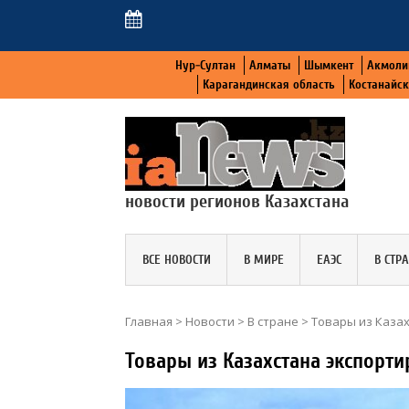
Нур-Султан
Алматы
Шымкент
Акмоли
Карагандинская область
Костанайс
новости регионов Казахстана
ВСЕ НОВОСТИ
В МИРЕ
ЕАЭС
В СТР
Главная
>
Новости
>
В стране
>
Товары из Казах
Товары из Казахстана экспорти