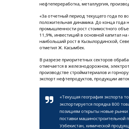
нефтепереработка, металлургия, произво
«За отчетный период текущего года по в
положительная динамика. До конца года
промышленности рост стоимостного объем
11,9%, инвестиций в основной капитал на 
наибольший рост в Кызылординской, Севе
отметил Ж. Касымбек.
В разрезе приоритетных секторов обра
отмечается в железнодорожном, электро
производстве стройматериалов и горнору
экспорт нефтепродуктов, продукции авт
«Текущая география экспорта то
экспортируется порядка 800 то
позициям открыты новые рынки с
поставки машиностроительной п
Узбекистан, химической продукц