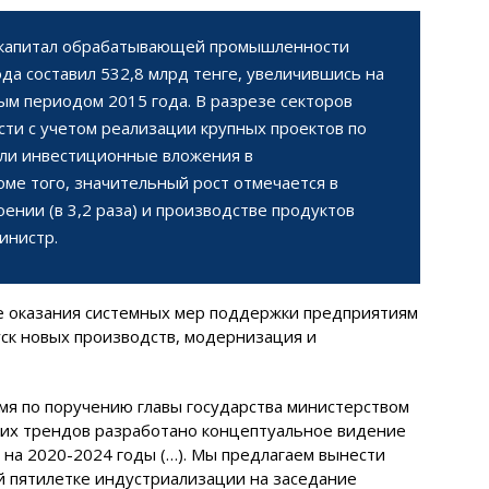
 капитал обрабатывающей промышленности
ода составил 532,8 млрд тенге, увеличившись на
ым периодом 2015 года. В разрезе секторов
и с учетом реализации крупных проектов по
ли инвестиционные вложения в
оме того, значительный рост отмечается в
нии (в 3,2 раза) и производстве продуктов
министр.
ате оказания системных мер поддержки предприятиям
уск новых производств, модернизация и
емя по поручению главы государства министерством
ких трендов разработано концептуальное видение
на 2020-2024 годы (…). Мы предлагаем вынести
 пятилетке индустриализации на заседание