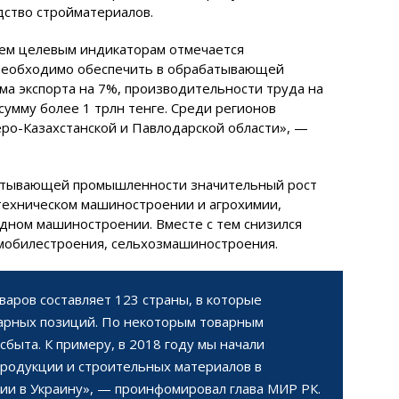
дство стройматериалов.
сем целевым индикаторам отмечается
 необходимо обеспечить в обрабатывающей
а экспорта на 7%, производительности труда на
сумму более 1 трлн тенге. Среди регионов
ро-Казахстанской и Павлодарской области», —
батывающей промышленности значительный рост
техническом машиностроении и агрохимии,
дном машиностроении. Вместе с тем снизился
омобилестроения, сельхозмашиностроения.
варов составляет 123 страны, в которые
варных позиций. По некоторым товарным
быта. К примеру, в 2018 году мы начали
родукции и строительных материалов в
ии в Украину», — проинфомировал глава МИР РК.