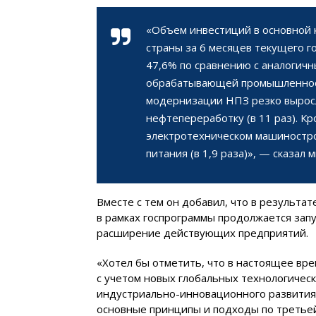
«Объем инвестиций в основной
страны за 6 месяцев текущего г
47,6% по сравнению с аналогичн
обрабатывающей промышленност
модернизации НПЗ резко вырос
нефтепереработку (в 11 раз). Кр
электротехническом машинострое
питания (в 1,9 раза)», — сказал 
Вместе с тем он добавил, что в результ
в рамках госпрограммы продолжается зап
расширение действующих предприятий.
«Хотел бы отметить, что в настоящее вр
с учетом новых глобальных технологичес
индустриально-инновационного развития 
основные принципы и подходы по третьей