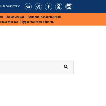
ы в соцсетях:
ая
Жамбылская
Западно-Казахстанская
Казахстанская
Туркестанская область