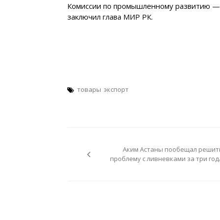
Комиссии по промышленному развитию — 
заключил глава МИР РК.
товары
экспорт
Навигация
по
Аким Астаны пообещал решит
записям
проблему с ливневками за три год