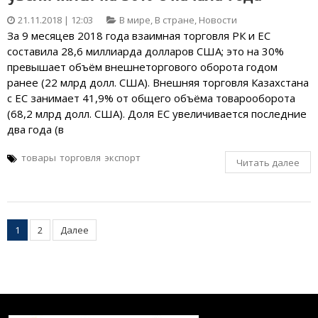
21.11.2018 | 12:03
В мире
,
В стране
,
Новости
За 9 месяцев 2018 года взаимная торговля РК и ЕС
составила 28,6 миллиарда долларов США; это на 30%
превышает объём внешнеторгового оборота годом
ранее (22 млрд долл. США). Внешняя торговля Казахстана
с ЕС занимает 41,9% от общего объёма товарооборота
(68,2 млрд долл. США). Доля ЕС увеличивается последние
два года (в
товары
торговля
экспорт
Читать далее
Пагинация
1
2
Далее
записей