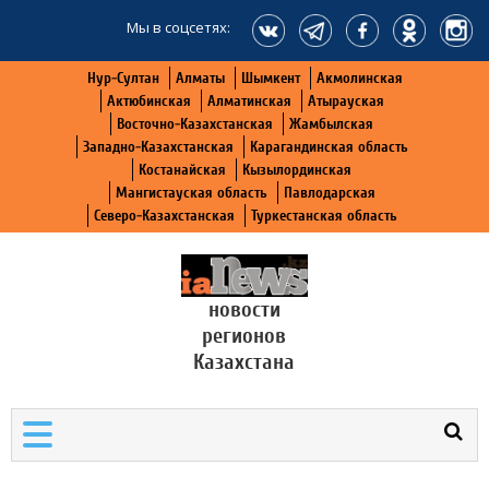
Мы в соцсетях:
Нур-Султан
Алматы
Шымкент
Акмолинская
Актюбинская
Алматинская
Атырауская
Восточно-Казахстанская
Жамбылская
Западно-Казахстанская
Карагандинская область
Костанайская
Кызылординская
Мангистауская область
Павлодарская
Северо-Казахстанская
Туркестанская область
новости
регионов
Казахстана