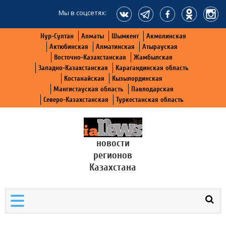
Мы в соцсетях:
Нур-Султан
Алматы
Шымкент
Акмолинская
Актюбинская
Алматинская
Атырауская
Восточно-Казахстанская
Жамбылская
Западно-Казахстанская
Карагандинская область
Костанайская
Кызылординская
Мангистауская область
Павлодарская
Северо-Казахстанская
Туркестанская область
новости
регионов
Казахстана