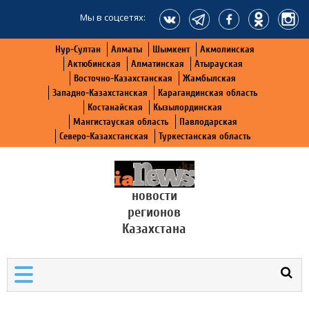
Мы в соцсетях:
Нур-Султан
Алматы
Шымкент
Акмолинская
Актюбинская
Алматинская
Атырауская
Восточно-Казахстанская
Жамбылская
Западно-Казахстанская
Карагандинская область
Костанайская
Кызылординская
Мангистауская область
Павлодарская
Северо-Казахстанская
Туркестанская область
новости
регионов
Казахстана