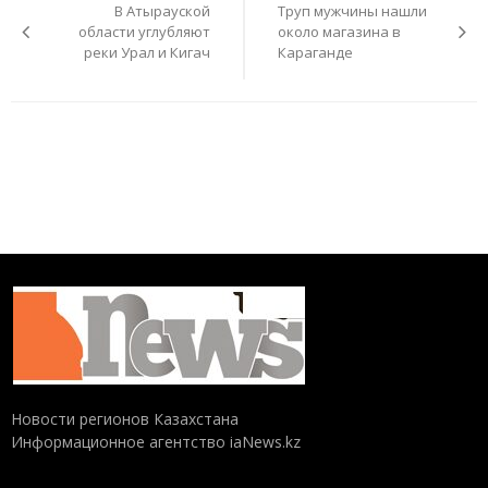
В Атырауской
Труп мужчины нашли
записям
области углубляют
около магазина в
реки Урал и Кигач
Караганде
Новости регионов Казахстана
Информационное агентство iaNews.kz